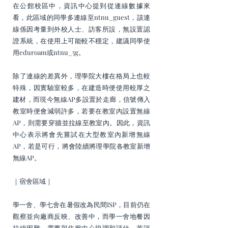
在公館校區中，資訊中心提到從連線數據來
看，此區域的同學多連線至ntnu_guest，該連
線係因考量到外校人士、訪客所設，無設置認
證系統，在使用上可能較不穩定，建議同學使
用eduroam或ntnu_5g。
除了連線的差異外，理學院大樓在格局上也較
特殊，因實驗室較多，在建造時便使用較厚之
建材，而現今無線AP多設置於走廊，信號傳入
教室時便會減弱許多，若要在教室內設置無線
AP，則需要穿牆並拉線至教室內。因此，資訊
中心表示將會先嘗試在大型教室內新增無線
AP，若是可行，將會陸續將理學院各教室新增
無線AP。
｜宿舍區域｜
學一舍、學七舍在暑假改為民間ISP，目前仍在
觀察並向廠商反映、改善中，而學一舍地餐因
拉線困難，需要與住服中心協調和評估，若評