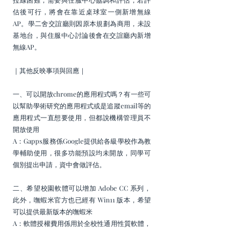
估後可行，將會在靠近桌球室一側新增無線
AP。學二舍交誼廳則因原本規劃為商用，未設
基地台，與住服中心討論後會在交誼廳內新增
無線AP。
｜其他反映事項與回應｜
一、可以開放chrome的應用程式嗎？有一些可
以幫助學術研究的應用程式或是追蹤email等的
應用程式一直想要使用，但都說機構管理員不
開放使用
A：Gapps服務係Google提供給各級學校作為教
學輔助使用，很多功能預設均未開放，同學可
個別提出申請，資中會做評估。
二、希望校園軟體可以增加 Adobe CC 系列，
此外，嘸蝦米官方也已經有 Win11 版本，希望
可以提供最新版本的嘸蝦米
A：軟體授權費用係用於全校性通用性質軟體，