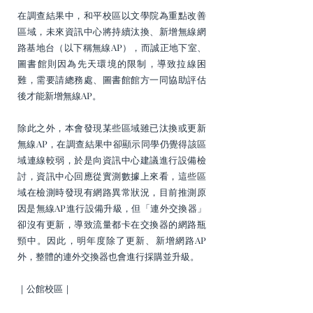
在調查結果中，和平校區以文學院為重點改善
區域，未來資訊中心將持續汰換、新增無線網
路基地台（以下稱無線AP），而誠正地下室、
圖書館則因為先天環境的限制，導致拉線困
難，需要請總務處、圖書館館方一同協助評估
後才能新增無線AP。
除此之外，本會發現某些區域雖已汰換或更新
無線AP，在調查結果中卻顯示同學仍覺得該區
域連線較弱，於是向資訊中心建議進行設備檢
討，資訊中心回應從實測數據上來看，這些區
域在檢測時發現有網路異常狀況，目前推測原
因是無線AP進行設備升級，但「連外交換器」
卻沒有更新，導致流量都卡在交換器的網路瓶
頸中。因此，明年度除了更新、新增網路AP
外，整體的連外交換器也會進行採購並升級。
｜公館校區｜